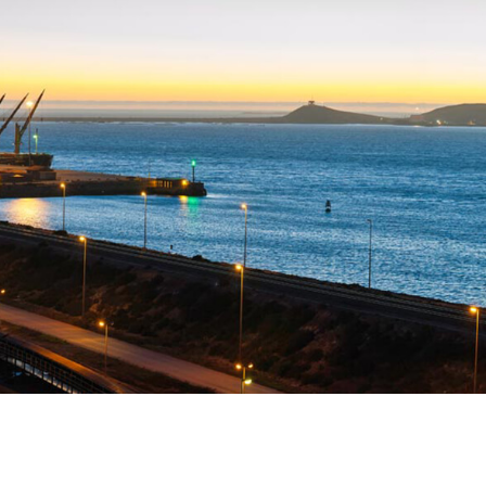
创造特色
，两个产业协同发展，实现一方面满足客户
企业未来发展与区域发展相
、绿色化工产业发展。另一方面利用企业专
们的目标是创造中国电子级
造安装等进行对外服务，以服务临江、行业
为基石，自主开发和引进一
业务，提升服务资质与水平，打造企业未来
需求，引领产业发展。