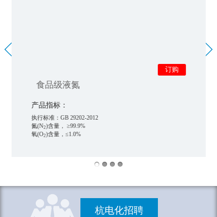
订购
食品级液氮
产品指标：
执行标准：GB 29202-2012
氮(N
)含量， ≥99.9%
2
氧(O
)含量，≤1.0%
2
杭电化招聘