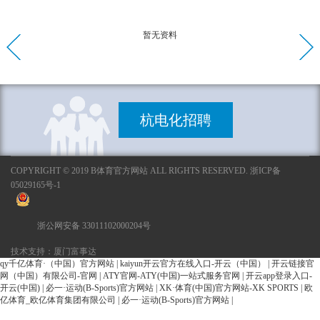
暂无资料
杭电化招聘
COPYRIGHT © 2019 B体育官方网站 ALL RIGHTS RESERVED. 浙ICP备
05029165号-1
浙公网安备 33011102000204号
技术支持：厦门富事达
qy千亿体育·（中国）官方网站
|
kaiyun开云官方在线入口-开云（中国）
|
开云链接官
网（中国）有限公司-官网
|
ATY官网-ATY(中国)一站式服务官网
|
开云app登录入口-
开云(中国)
|
必一·运动(B-Sports)官方网站
|
XK·体育(中国)官方网站-XK SPORTS
|
欧
亿体育_欧亿体育集团有限公司
|
必一·运动(B-Sports)官方网站
|