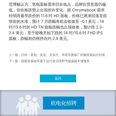
范博毓认为，笔电面板需求仍在低点，品牌拉货意愿仍偏
低，但价格跌势上出现些许变化。
因 Chromebook 需求
转弱而最早跌价的 11.6 吋 HD 面板，价格已逐渐回落至疫
情前的水准，预计 7 月跌幅有机会收敛至 -0.1 美元；
14
吋/15.6 吋的 HD TN 面板跌幅也出现收敛，预计跌 2.3-
2.4 美元，至于较晚开始下跌的 14 吋/15.6 吋 FHD IPS
面板，跌幅则仍维持在约 2.9 美元。
上一篇：
日经：群创、友达、京东方、华星等面板厂积极发展晶片封装
下一篇：
国家发展改革委下达污染治理和节能减碳专项预算
返回
杭电化招聘