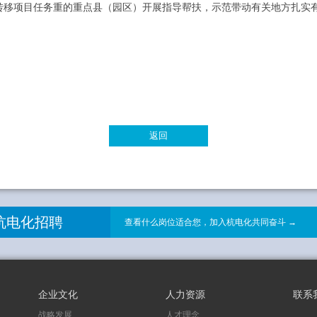
转移项目任务重的重点县（园区）开展指导帮扶，示范带动有关地方扎实
返回
杭电化招聘
查看什么岗位适合您，加入杭电化共同奋斗 →
企业文化
人力资源
联系
战略发展
人才理念