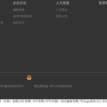
企业文化
人力资源
联系
战略发展
人才理念
QHSE管理体系
招聘公告
公司
电化月刊
司
ICP备05029165号-1
浙公网安备 33011102000204号
网（中国）有限公司-官网
|
ATY官网-ATY(中国)一站式服务官网
|
开云app登录入口-开云