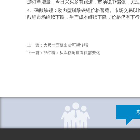
游订单增量，今日采买多有跟进，市场稳中偏强，关注
4、磷酸铁锂：动力型磷酸铁锂价格暂稳。市场交易以长单
酸锂市场继续下跌，生产成本继续下降，价格仍有下行
上一篇：
大尺寸面板出货可望转强
下一篇：
PVC粉：从库存角度看供需变化