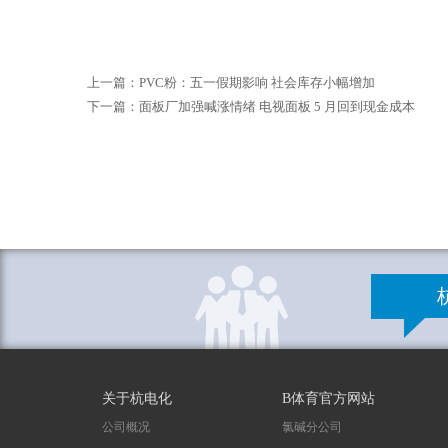
上一篇：
PVC粉：五一假期影响 社会库存小幅增加
下一篇：
面板厂加强喊涨情绪 电视面板 5 月回到现金成本
关于杭电化
B体育官方网站
公司概况
氯碱分公司