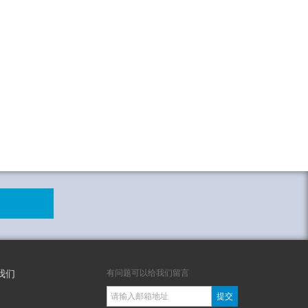
有问题可以给我们留言
我们
提交