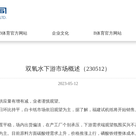
B体育官方网站
企业文化
B体育官方网站
双氧水下游市场概述（230512）
2023-05-12
供应量有增有减，业者谨慎观望。
日环比持平
，
白卡纸市场依旧观望为主，据了解，福建试机纸将开始销售
置平稳，场内出货偏淡，在产工厂个别承压，下游需求端观望氛围买兴不
为主。目前原料方面碳酸锂需求上升，价格推涨上行，磷酸铁锂整体成本