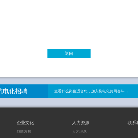
返回
杭电化招聘
查看什么岗位适合您，加入杭电化共同奋斗 →
企业文化
人力资源
联系
战略发展
人才理念