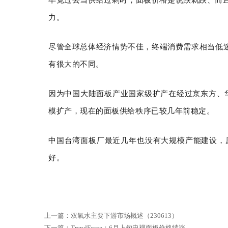
力。
尽管全球总体经济情势不佳，终端消费需求相当低迷
有很大的不同。
因为中国大陆面板产业国家级扩产在经过京东方、华
模扩产，现在的面板供给秩序已较几年前稳定。
中国台湾面板厂最近几年也没有大规模产能建设，
好。
上一篇：
双氧水主要下游市场概述（230613）
下一篇：
TrendForce：6月上旬电视面板价格续涨