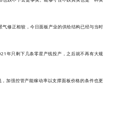
业景气修正相较，今日面板产业的供给结构已经与当时
021年只剩下几条零星产线投产，之后就不再有大规
说，加强控管产能稼动率以支撑面板价格的条件也更