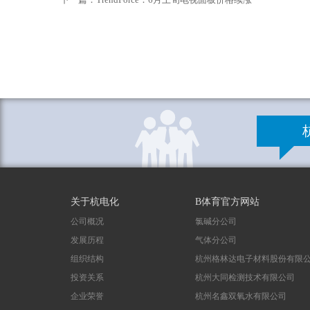
关于杭电化
B体育官方网站
公司概况
氯碱分公司
发展历程
气体分公司
组织结构
杭州格林达电子材料股份有限
投资关系
杭州大同检测技术有限公司
企业荣誉
杭州名鑫双氧水有限公司