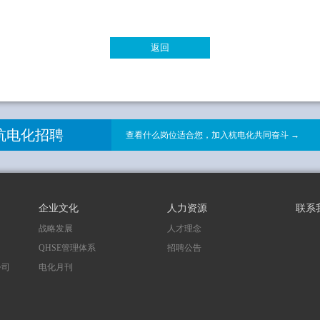
返回
杭电化招聘
查看什么岗位适合您，加入杭电化共同奋斗 →
企业文化
人力资源
联系
战略发展
人才理念
QHSE管理体系
招聘公告
公司
电化月刊