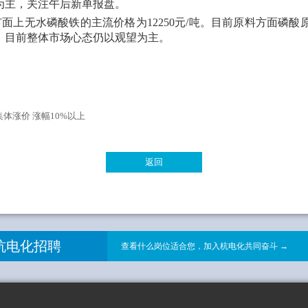
为主，关注午后新单报盘。
市面上无水磷酸铁的主流价格为
12250元/吨。目前原料方面
，目前整体市场心态仍以观望为主。
体涨价 涨幅10%以上
返回
杭电化招聘
查看什么岗位适合您，加入杭电化共同奋斗 →