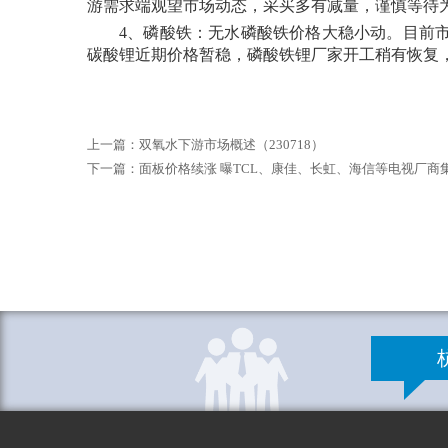
游需求端观望市场动态，采买多有减量，谨慎等待
4、磷酸铁：
无水磷酸铁价格大稳小动。目前
碳酸锂近期价格暂稳，磷酸铁锂厂家开工稍有恢复
上一篇：
双氧水下游市场概述（230718）
下一篇：
面板价格续涨 曝TCL、康佳、长虹、海信等电视厂商集