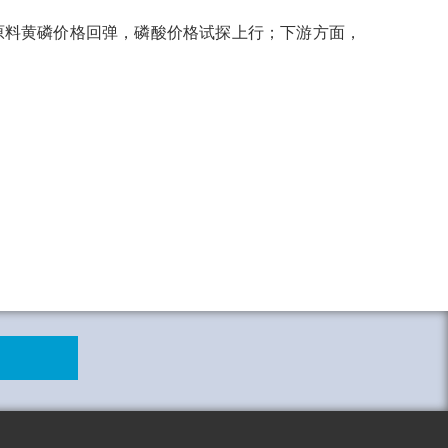
磷酸原料黄磷价格回弹，磷酸价格试探上行；下游方面，