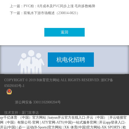
上一篇：
PVC粉：8月成本及PVC同步上涨 毛利多数略降
下一篇：
双氧水下游市场概述（230814-0821）
返回
杭电化招聘
COPYRIGHT © 2019 B体育官方网站 ALL RIGHTS RESERVED. 浙ICP备
05029165号-1
浙公网安备 33011102000204号
技术支持：厦门富事达
qy千亿体育·（中国）官方网站
|
kaiyun开云官方在线入口-开云（中国）
|
开云链接官
网（中国）有限公司-官网
|
ATY官网-ATY(中国)一站式服务官网
|
开云app登录入口-
开云(中国)
|
必一·运动(B-Sports)官方网站
|
XK·体育(中国)官方网站-XK SPORTS
|
欧