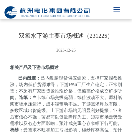
双氧水下游主要市场概述（231225）
2023-12-25
相关产品及下游市场概述
己内酰胺：
己内酰胺现货供应偏紧，支撑厂家报盘推
PA6
涨，场内低价货源难寻；下游
工厂生产稳定，正常刚
需；不乏有厂家因货紧推涨价格，但偏高价格成交鲜少听
闻。
造纸：
白卡纸市场交投偏弱，纸价波动不大。原料纸
浆市场承压运行，成本端带动不足。下游需求释放有限，
多数区域出货偏缓。上下游市场均无明显利好提振，业者
后市信心不强，贸易商以促量降库为主。短期市场走势受
需求以及心态方面影响，预计成交重心存窄幅下行可能。
棉纱：
受需求不旺和加工亏损影响，棉纱库存高位，预计