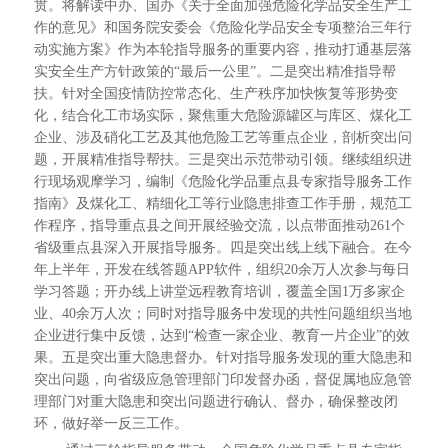
贯。将解读中办、国办《关于全面加强危险化学品安全生产工
作的意见》和国务院安委会《危险化学品安全专项整治三年行
动实施方案》作为本轮指导服务的重要内容，推动打通基层落
实安全生产方针政策的“最后一公里”。二是突出精准指导帮
扶。针对全国疫情防控常态化、生产秩序加快恢复等形势变
化，结合化工市场实际，聚焦重大危险源罐区与库区、煤化工
企业、涉及硝化工艺及其他危险工艺等重点企业，剖析突出问
题，开展精准指导帮扶。三是突出示范带动引领。继续组织进
行现场观摩学习，编制《危险化学品重点县专家指导服务工作
指南》及煤化工、精细化工等行业隐患排查工作手册，规范工
作程序，指导重点县之间开展经验交流，以点带面推动261个
省级重点县深入开展指导服务。四是突出线上线下融合。在今
年上半年，开发在线答题APP软件，组织20余万人次参与每日
学习答题；开办线上讲堂远程教育培训，覆盖全国1万多家企
业、40余万人次；同时对指导服务中发现的共性问题组织当地
企业进行集中反馈，达到“检查一家企业、教育一片企业”的效
果。五是突出重大隐患督办。针对指导服务发现的重大隐患和
突出问题，向省级应急管理部门印发督办函，督促属地应急管
理部门对重大隐患和突出问题进行确认、督办，确保整改闭
环，做好举一反三工作。