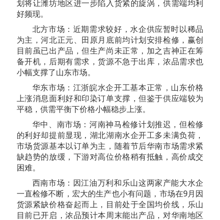
划将让潍坊地区进一步陷入货紧的旋涡，供需端均利
好频现。
北方市场：近期需求较好，水企供应暂时以稀品
为主，河北正元、田原月底前均计划安排检修，赢创
目前虽已出产品，但生产尚未正常，加之吉神正在筹
备开机，后期有需求，货源不急于出库，浓品需求也
小幅支撑了山东市场。
华东市场：江浙皖水企开工基本正常，山东价格
上涨消息面利好和印染订单支撑，但鉴于供应端较为
平稳，供需平衡下价格小幅稳步上涨。
华中、南市场：河南神马检修计划推迟，但检修
的利好却提前显现，湖北湖南水企开工多未满负荷，
市场货源基本以订单为主，随着节后华南市场需求紧
缺趋势的放缓，下游对高位价格稍有抵触，高价成交
困难。
西南市场：因江油万利和乐山这两家产能大水企
一直检修不断，宏大的生产也小有问题，市场在9月因
货源紧缺价格奋起而上，目前处于全国均价线，乐山
目前已开启，浓品预计本周末能出产品，对华南地区