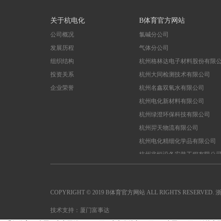
关于杭电化
B体育官方网站
公司概况
氯碱分公司
发展历程
气体分公司
组织结构
杭州格林达电子材料股份有限
投资关系
杭州大同检测技术有限公司
企业荣誉
杭州名鑫双氧水有限公司
杭州电化新材料有限公司
杭州绿澄环保科技有限公司
杭州羿天物流有限公司
杭州电化精细化学品有限公司
杭州兆恒设备安装工程有限公
COPYRIGHT © 2019 B体育官方网站 ALL RIGHTS RESERVED. 浙
技术支持：厦门富事达