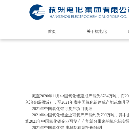
首页
关于杭电化
截至2020年11月中国氧化铝建成产能为8784万吨，而
入冶金级领域），至2021年底中国氧化铝建成产能或攀升
2021年中国氧化铝可复产项目明细
2021年中国氧化铝企业可复产产能约为790万吨，其中
算2021年中国氧化铝企业可复产产能部分带来的氧化铝实
2021年中国氧化铝-电解铝供需平衡预测