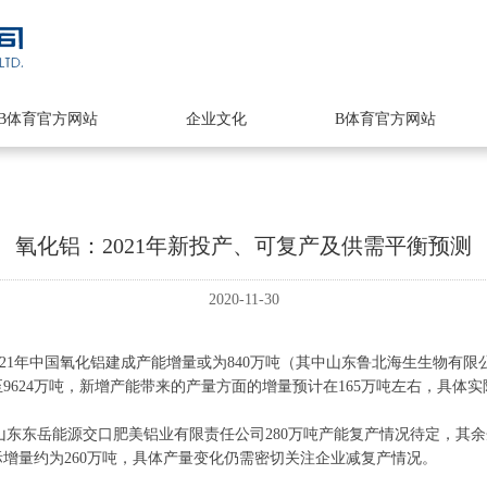
B体育官方网站
企业文化
B体育官方网站
氧化铝：2021年新投产、可复产及供需平衡预测
2020-11-30
2021年中国氧化铝建成产能增量或为840万吨（其中山东鲁北海生生物有
至9624万吨，新增产能带来的产量方面的增量预计在165万吨左右，具体
山东东岳能源交口肥美铝业有限责任公司280万吨产能复产情况待定，其余
际增量约为260万吨，具体产量变化仍需密切关注企业减复产情况。