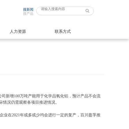
搜新闻
搜产品
人力资源
联系方式
限公司新增100万吨产能用于化学品氧化铝，预计产品不会流
实际情况仍需观察各项目推进情况。
企业在2021年或多或少均会进行一定的复产，百川盈孚推