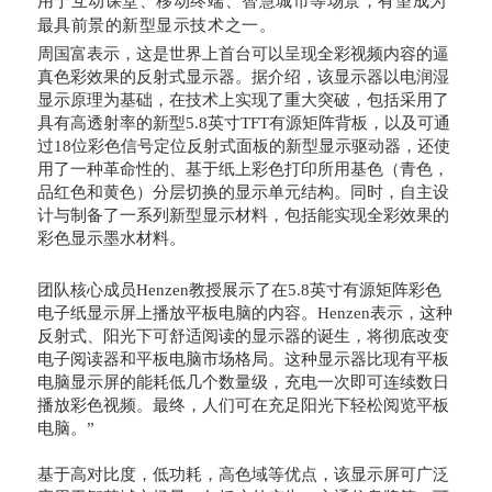
用于互动课堂、移动终端、智慧城市等场景，有望成为
最具前景的新型显示技术之一。
周国富表示，这是世界上首台可以呈现全彩视频内容的逼
真色彩效果的反射式显示器。据介绍，该显示器以电润湿
显示原理为基础，在技术上实现了重大突破，包括采用了
具有高透射率的新型5.8英寸TFT有源矩阵背板，以及可通
过18位彩色信号定位反射式面板的新型显示驱动器，还使
用了一种革命性的、基于纸上彩色打印所用基色（青色，
品红色和黄色）分层切换的显示单元结构。同时，自主设
计与制备了一系列新型显示材料，包括能实现全彩效果的
彩色显示墨水材料。
团队核心成员Henzen教授展示了在5.8英寸有源矩阵彩色
电子纸显示屏上播放平板电脑的内容。Henzen表示，这种
反射式、阳光下可舒适阅读的显示器的诞生，将彻底改变
电子阅读器和平板电脑市场格局。这种显示器比现有平板
电脑显示屏的能耗低几个数量级，充电一次即可连续数日
播放彩色视频。最终，人们可在充足阳光下轻松阅览平板
电脑。”
基于高对比度，低功耗，高色域等优点，该显示屏可广泛