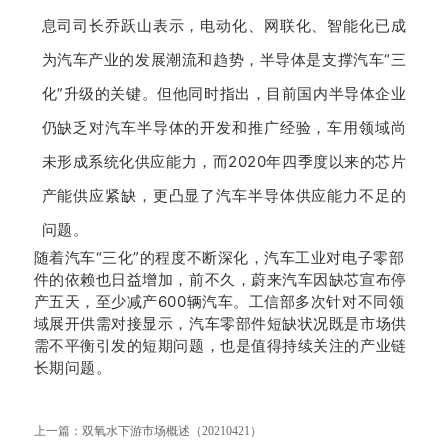
息司司长乔跃山表示，电动化、网联化、智能化已成
为汽车产业的发展潮流和趋势，半导体是支撑汽车“三
化”升级的关键。但他同时指出，目前国内半导体企业
仍缺乏对汽车半导体的开发和推广经验，车用领域尚
未形成系统化供应能力，而2020年四季度以来的芯片
产能供应紧缺，更凸显了汽车半导体供应能力不足的
问题。
随着汽车“三化”的程度不断深化，汽车工业对电子零部
件的依赖也日益增加，前不
久，蔚来汽车因缺芯宣布停
产五天，至少减产600辆汽车。工信部多次针对不同领
域展开供需对接显示，汽车零部件短缺状况既是市场供
需不平衡引发的短期问题，也是值得持续关注的产业链
长期问题。
上一篇：
双氧水下游市场概述（20210421）