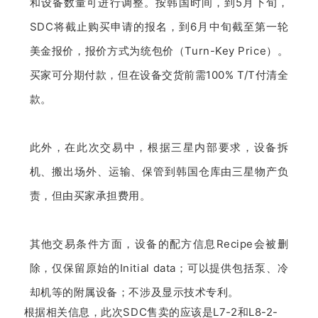
和设备数量可进行调整。按韩国时间，到5月下旬，
SDC将截止购买申请的报名，到6月中旬截至第一轮
美金报价，报价方式为统包价（Turn-Key Price）。
买家可分期付款，但在设备交货前需100% T/T付清全
款。
此外，在此次交易中，根据三星内部要求，设备拆
机、搬出场外、运输、保管到韩国仓库由三星物产负
责，但由买家承担费用。
其他交易条件方面，设备的配方信息Recipe会被删
除，仅保留原始的Initial data；可以提供包括泵、冷
却机等的附属设备；不涉及显示技术专利。
根据相关信息，此次SDC售卖的应该是L7-2和L8-2-