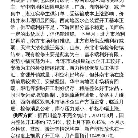
所
缓解，同时也因疫情影响，苏南市场区域内供应为
主。华中南地区因限电影响，广西、湖南检修、减
产
集中，湛江实华主供订单，受运输成本上涨影响，价
格并未出现明显回落。西南地区水企装置开工
基本正
常，供应端利好不足，下游因部分需求稳定，虽面临
一定的出货压力，但仍能维稳。
下半月：北方市场利
好再消，南方市场利好维稳。北方市场供应端利好减
弱，天津大沽化搬迁落
实，山东、东北市场检修陆续
结束，现有检修主要是配套为主，需求端利好有限，
弱势小幅震荡为主。
华东市场供应端水企开工较好，
安徽为主的检修陆续结束，海力检修恢复后主供
博
汇，富强外销减量，利空利好均存，但苏南市场在疫
情前后较浙江、安徽坚挺。华中南地区市场稍
有回
暖，限电等影响开工利好仍存，稀品整体好于浓品，
同时受运费增加限制，货源流通稍减量，价
格主力维
稳。西南地区双氧水市场水企生产方面正常，临近月
底，检修消息公布，库存压力减小，价
格小幅上涨。
供应方面
：据百川盈孚不完全统计，2021年8月，国
内整体开工率约 77.54%，较上月下跌 0.45%。
本月水
企检修、技改、搬迁等情况均存，新产能投放也在一
定程度上拖累了开工率，月产量预计
1048900 吨。