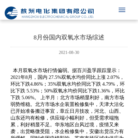
8月份国内双氧水市场综述
2021-08-30
本月双氧水市场行情偏弱。据百川盈孚跟踪显示：
2021年8月，国内
27.5%双氧水均价同比上涨 2.07%，
环比下跌4.86%；35%双氧水均价同比
下跌 4.79%，环
比下跌 5.53%；50%双氧水均价同比下跌1.36%，环比
下跌 5.06%。
上半月：北方市场稍显利好，南方市场
弱势维稳。北方市场水企装置检修集中，天津大沽化
已开
始准备搬迁事宜，章丘日月技改，河北、山西、
山东还均有检修，供应端小幅利好，但受需求端拖
累，
利好稍显不足。华东地区台风过境，疫情又来
袭，出货略微受阻，水企检修集中，安徽出货压力有