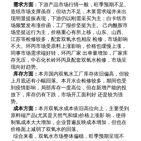
需求方面
：下游产品市场行情一般，旺季预期不足。
造纸市场支撑虽存，但动力不足，木浆需求
端并未出
现明显提振表现，下游仍以刚需采买为主；白卡纸市
场频繁发布涨价函，工厂报价坚挺为主。
己内酰胺市
场坚挺运行为主，价格重心有所上移，山东、山西、
江苏等检修较多，配套双氧水也相应
检修，市场影响
不大。环丙市场受原料上涨影响，价格也缓慢上涨，
同事市场需求端好转，环丙厂家
出单量增加，厂家库
存无压，中石化长岭环丙及配套双氧水检修，市场呈
现向好趋势。
库存方面：
本月国内双氧水工厂库存依旧偏高，但较
上月底还有小幅回落。本月水企检修较多，
期间也受
到疫情影响，局部库存一度高位，但在新增产能的投
放下，库存仍有下跌，市场开工面利好
还是较为强
势。
成本方面：
本月双氧水成本依旧高位向上，主要受到
原料端产品(尤其是天然气和煤)价格上涨影
响，使得
制氢成本大大增加，企业普遍反映成本增加，但也在
价格面上减弱了双氧水的回落。
综合来看，双氧水市场整体偏稳，旺季预期呈现不