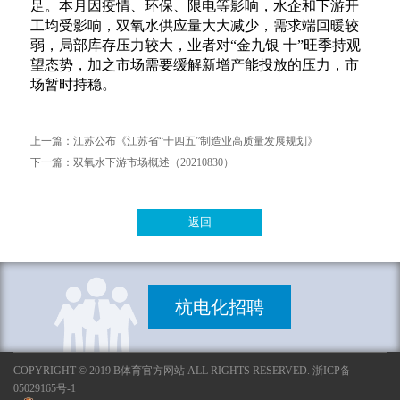
足。本月因疫情、环保、限电等影响，水企和
下游开
工均受影响，双氧水供应量大大减少，需求端回暖较
弱，局部库存压力较大，业者对“金九银
十”旺季持观
望态势，加之市场需要缓解新增产能投放的压力，市
场暂时持稳。
上一篇：
江苏公布《江苏省“十四五”制造业高质量发展规划》
下一篇：
双氧水下游市场概述（20210830）
返回
杭电化招聘
COPYRIGHT © 2019 B体育官方网站 ALL RIGHTS RESERVED. 浙ICP备
05029165号-1