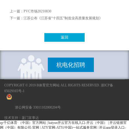
上一篇：
PVC市场20210830
下一篇：
江苏公布《江苏省“十四五”制造业高质量发展规划》
返回
杭电化招聘
COPYRIGHT © 2019 B体育官方网站 ALL RIGHTS RESERVED. 浙ICP备
05029165号-1
浙公网安备 33011102000204号
技术支持：厦门富事达
qy千亿体育·（中国）官方网站
|
kaiyun开云官方在线入口-开云（中国）
|
开云链接官
网（中国）有限公司-官网
|
ATY官网-ATY(中国)一站式服务官网
|
开云app登录入口-