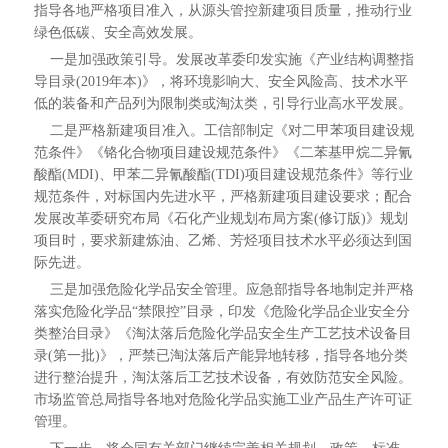
指导各地严格项目准入，从源头管控新建项目质量，推动行业
绿色低碳、安全高效发展。
一是加强政策引导。发展改革委印发实施《产业结构调整指
导目录(2019年本)》，将环境影响大、安全风险高、技术水平
低的装备和产品列为限制类或淘汰类，引导行业高水平发展。
二是严格新建项目准入。工信部制定《对二甲苯项目建设规
范条件》《铬化合物项目建设规范条件》《二苯基甲烷二异氰
酸酯(MDI)、甲苯二异氰酸酯(TDI)项目建设规范条件》等行业
规范条件，对标国内先进水平，严格新建项目建设要求；配合
发展改革委研究布局《石化产业规划布局方案(修订版)》规划
项目时，要求新建炼油、乙烯、芳烃项目技术水平必须达到国
际先进。
三是加强危险化学品安全管理。应急部指导各地制定并严格
落实危险化学品“禁限控”目录，印发《危险化学品企业安全分
类整治目录》《淘汰落后危险化学品安全生产工艺技术设备目
录(第一批)》，严禁已淘汰落后产能异地转移，指导各地分类
进行整治提升，淘汰落后工艺技术设备，有效防范安全风险。
市场监管总局指导各地对危险化学品实施工业产品生产许可证
管理。