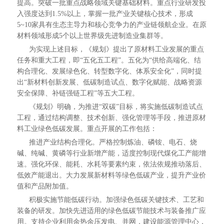
提高。突破一批重点战略领域关键基础材料。重点行业研发投
入强度达到1.5%以上，掌握一批产业关键核心技术，形成
5~10家具有生态主导力和核心竞争力的产业链领航企业。在原
材料领域形成5个以上世界级先进制造业集群等。
为实现上述目标，《规划》提出了原材料工业发展的重点
任务和重大工程，即“五化五工程”。五化为“供给高端化、结
构合理化、发展绿色化、转型数字化、体系安全化”，同时提
出“新材料创新发展、低碳制造试点、数字化赋能、战略资源
安全保障、补链强链工程”等五大工程。
《规划》明确，为推进“双碳”目标，将实施低碳制造试点
工程，通过结构调整、技术创新、强化管理等手段，推进原材
料工业绿色低碳发展。重点开展的工作包括：
推进产业结构合理化。严格控制炼油、磷铵、电石、烧
碱、纯碱、黄磷等行业新增产能，适度控制现代煤化工产能增
速。强化环保、能耗、水耗等要素约束，依法依规推动落后、
低效产能退出。大力发展新材料等绿色低碳产业，提升产业价
值和产品附加值。
积极实施节能低碳行动。加强绿色低碳关键技术、工艺和
装备的研发。加快先进适用的绿色低碳节能技术与装备推广应
用。支持企业利用余热余压发电、并网，建设能源管理中心，