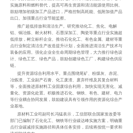
实施原料和燃料替代，提高可再生资源和清洁能源使用比例。
鼓励增加初级加工产品进口，严格控制高耗能、低附加值产品
出口。加强重点行业节能监察。
推广超低排放和清洁生产。研究推动化工、焦化、电解
铝、铜冶炼、耐火材料、石墨深加工、陶瓷等重点行业实施超
低排放，树立标杆企业。推动石化化工、有色金属、建材等重
点行业制定清洁生产改造提升计划，全面推进清洁生产技术与
装备的应用。强化企业全生命周期绿色管理，大力推行绿色设
计、绿色工艺、绿色产品，鼓励创建绿色工厂，构建绿色供应
链。
提升资源综合利用水平。重点围绕尾矿、粉煤灰、赤泥、
冶炼渣、工业副产石膏、化工废渣、废弃纤维及其复合材料
等，全面推进原材料工业固废综合利用，加快实现无害化、减
量化、资源化处置。积极推进石化、钢铁、有色、建材、电力
等行业耦合协同发展，鼓励建设具有引领作用的资源化综合产
业基地。
原材料工业司副司长冯猛表示，工信部联合国家发改委等
部门已编制了石化化工、钢铁等行业碳达峰实施方案，明确重
点行业碳减排实施路径和具体任务安排，后续将按统一要求和