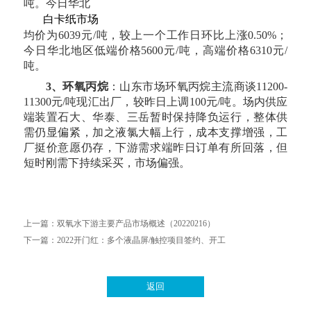
吨。今日华北
白卡纸市场
均价为
6039元/吨，较上一个工作日环比上涨0.50%；
今日华北地区低端价格5600元/吨，高端价格6310元/
吨。
3
、环氧丙烷
：
山东市场环氧丙烷主流商谈
11200-
11300元/吨现汇出厂，较昨日上调100元/吨。场内供应
端装置石大、华泰、三岳暂时保持降负运行，整体供
需仍显偏紧，加之液氯大幅上行，成本支撑增强，工
厂挺价意愿仍存，下游需求端昨日订单有所回落，但
短时刚需下持续采买，市场偏强。
上一篇：
双氧水下游主要产品市场概述（20220216）
下一篇：
2022开门红：多个液晶屏/触控项目签约、开工
返回