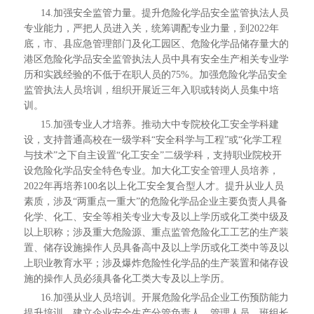
14.加强安全监管力量。提升危险化学品安全监管执法人员
专业能力，严把人员进入关，统筹调配专业力量，到2022年
底，市、县应急管理部门及化工园区、危险化学品储存量大的
港区危险化学品安全监管执法人员中具有安全生产相关专业学
历和实践经验的不低于在职人员的75%。加强危险化学品安全
监管执法人员培训，组织开展近三年入职或转岗人员集中培
训。
15.加强专业人才培养。推动大中专院校化工安全学科建
设，支持普通高校在一级学科“安全科学与工程”或“化学工程
与技术”之下自主设置“化工安全”二级学科，支持职业院校开
设危险化学品安全特色专业。加大化工安全管理人员培养，
2022年再培养100名以上化工安全复合型人才。提升从业人员
素质，涉及“两重点一重大”的危险化学品企业主要负责人具备
化学、化工、安全等相关专业大专及以上学历或化工类中级及
以上职称；涉及重大危险源、重点监管危险化工工艺的生产装
置、储存设施操作人员具备高中及以上学历或化工类中等及以
上职业教育水平；涉及爆炸危险性化学品的生产装置和储存设
施的操作人员必须具备化工类大专及以上学历。
16.加强从业人员培训。开展危险化学品企业工伤预防能力
提升培训，建立企业安全生产分管负责人、管理人员、班组长