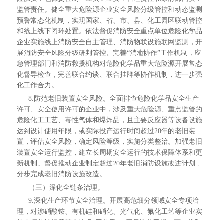
监管责任。健全重大危险源企业安全风险分级管控和动态监测
预警常态化机制，实现国家、省、市、县、化工园区联动管控
和线上线下闭环处置。依法督促消防安全重点单位危险化学品
企业实施线上消防安全自主管理、消防物联设施联网监测，开
展消防安全风险分级研判管控。完善“消地协作”工作机制，应
急管理部门和消防救援机构对危险化学品重大危险源开展常态
化督导检查，完善联合约谈、联合挂牌等协作机制，进一步强
化工作合力。
8.防范老旧装置安全风险。全面排查危险化学品安全生产
许可、安全使用许可的企业中，涉及重大危险源、重点监管的
危险化工工艺、毒性气体和爆炸品，且主要反应器等设备设施
达到设计使用年限，或实际投产运行时间超过20年的老旧装
置，评估安全风险，确定风险等级，实施分类整治。加强老旧
装置安全运行监控，建立长周期安全运行的技术保障体系和更
新机制。督促推动企业制定超过20年老旧消防设施改进计划，
分步完成老旧消防设施改造。
（三）深化全链条治理。
9.深化生产环节安全治理。开展高危细分领域安全专项治
理，对涉硝酸铵、有机硅和硝化、光气化、氟化工艺等企业实