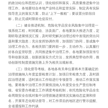
的政治站位和思想认识，强化组织和落实，高质量推进集中治
理工作。各地要结合本地产业特点和监管实际，制定具有实际
指导意义的落实方案，防止“上下一般粗”；要设置分阶段目
标，防止完成时限前仓促应付。
（二）健全推进机制。危险化学品安全风险集中治理是一
项系统工程，时间紧迫、涉及面广。各地要加大推进力度，定
期听取进展情况汇报，及时研究解决治理过程中发现的突出问
题和重大隐患；充分发挥协调作用，加强部门协同，形成集中
治理工作合力。各相关部门要跨前一步，主动作为，认真履行
好各自监管职责，共同推进集中治理工作。各地要加强宣传引
导和创新实践，创新抓落实方式方法，发挥典型带动作用，推
动创新性制度措施完善上升为相关法规标准。
（三）强化督导考核。各地各有关单位要将本方案确定的
治理措施纳入年度监督检查计划，加强日常检查力度，及时跟
踪治理进展，适时派出工作组进行专项督导，推动工作落实落
地。要将集中治理工作开展情况纳入年度安全生产责任制考
核。省安委办将建立工作调度考核机制，依托危险化学品全生
命周期安全在线对集中治理措施进展情况实施动态监测和排
名，开展常态化暗访督导，对工作滞后的地区进行警示提醒、
全省通报和工作约谈.