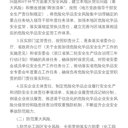
问题和4个环节方面重大安全风险，建立本地区突出问题（重
大风险）和整改措施“两张清单”。按照《地方党政领导干部安
全生产责任制规定》，将危险化学品安全风险集中治理确定的
重点任务纳入领导干部年度任务清单。加强本地区危险化学品
安全监管，落实落细监管执法责任，建立完善与区域发展相适
应的危险化学品安全监管工作体系。
3.压实部门监管责任。按照职责分工，逐条落实省委办公
厅、省政府办公厅《关于全面加强危险化学品安全生产工作的
实施意见》和省安委会《浙江省第二轮安全生产综合治理三年
行动计划》明确的具体任务，确保按时保质完成。对照省安委
会成员单位安全生产工作任务分工，推动落实省危险化学品安
全专委会年度重点工作任务，确保负有危险化学品安全监管职
责的部门责任落实到位。
4.压实企业主体责任。制定危险化学品企业履行安全生产
和消防安全主体责任事项清单，实施企业履责情况记销分制，
倒逼企业依法履责。推进基于信息化的危险化学品企业安全风
险分级管控和隐患排查治理双重预防机制，不断提升企业安全
事故防范能力。
（二）防范重大风险。
5.防范化工园区安全风险。全面贯彻落实六部委《化工园