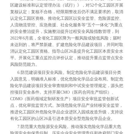
区建设标准和认定管理办法（试行）》，对52个化工园区开展
复核认定；复核不合格，经限期整改后仍不满足要求的，取消
认定化工园区资格。推动化工园区以安全监管、危险源监控、
人流物流管控、应急救援、社会化服务等“五个一体化”为重点
的安全整治提升，实施整治提升过程安全风险指数管理，到
2022年6月底，全省化工园区降为一般风险或较低风险；届时
未达到的，将严禁新建、扩建危险化学品建设项目，并同时取
消认定化工园区资格。指导山区26县提升化工园区本质安全水
平。开展化工重点监控点评价认定，推动提升重点监管点安全
风险防范能力。
6.防范建设项目安全风险。制定危险化学品建设项目分类
入园意见，明确准入标准，优化危险化学品企业布局。制定危
险化学品建设项目安全审查细则和中试安全管理规定，源头把
控项目安全条件。支持开展CMO（医药合同生产组织）、
CDMO（医药领域定制研发生产）项目安全审批监管创新试
点，优化审批监管方式。加强危险化学品产业转移安全监管，
推进化工园区外危险化学品企业进区入园或改造升级，支持设
有化工园区的山区26县引进本质安全型危险化学品企业。
7.防范重大危险源安全风险。推动落实危险化学品重大危
险源安全包保责任制，压实企业安全管理责任和政府部门安全