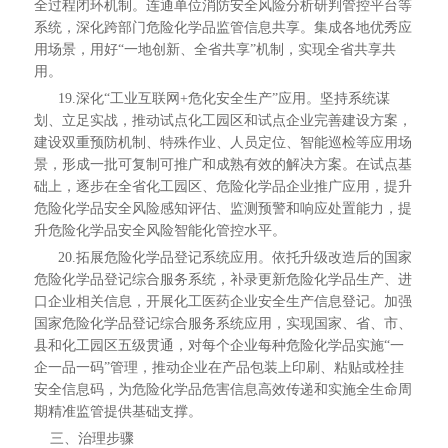
全过程闭环机制。连通单位消防安全风险分析研判管控平台等
系统，深化跨部门危险化学品监管信息共享。集成各地优秀应
用场景，用好“一地创新、全省共享”机制，实现全省共享共
用。
19.深化“工业互联网+危化安全生产”应用。坚持系统谋
划、立足实战，推动试点化工园区和试点企业完善建设方案，
建设双重预防机制、特殊作业、人员定位、智能巡检等应用场
景，形成一批可复制可推广和成熟有效的解决方案。在试点基
础上，逐步在全省化工园区、危险化学品企业推广应用，提升
危险化学品安全风险感知评估、监测预警和响应处置能力，提
升危险化学品安全风险智能化管控水平。
20.拓展危险化学品登记系统应用。依托升级改造后的国家
危险化学品登记综合服务系统，补录更新危险化学品生产、进
口企业相关信息，开展化工医药企业安全生产信息登记。加强
国家危险化学品登记综合服务系统应用，实现国家、省、市、
县和化工园区五级贯通，对每个企业每种危险化学品实施“一
企一品一码”管理，推动企业在产品包装上印刷、粘贴或栓挂
安全信息码，为危险化学品危害信息高效传递和实施全生命周
期精准监管提供基础支撑。
三、治理步骤