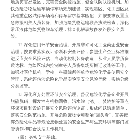
地质灾害易发区，完善安全防控措施，健全联防联控机制。加
快危险货物运输车辆停车场规划建设，实现港区、化工园区及
其他重点区域停车场地和停车需求基本匹配，并按要求设置应
急救援相关人员装备。加强危险货物运输联合执法检查，深化
常压液体危险货物罐车治理，排查化解事故多发路段安全风
险。
12.深化使用环节安全治理。开展非许可化工医药企业安全
治理，按要求落实设计诊断和安全评价，参照生产企业标准推
进反应安全风险评估、自动化控制装备改造、从业人员学历资
质达标、危险区域内控制室等人员密集场所搬迁改造等工作。
加强对医疗机构、学校、科研院所等单位危险化学品使用安全
管理，系统评估涉危险化学品实验室安全风险等级，实施分级
分类监管。
13.深化废弃处置环节安全治理。督促危险化学品企业开展
脱硫脱硝、挥发性有机物回收、污水罐（池）、焚烧炉等重点
环保项目和设施开展安全风险评估论证，形成问题隐患清单，
落实安全防范措施。开展危险废物专项整治“回头看”，完善废
弃危险化学品等危险废物处置的安全生产与生态环境等部门监
管协作和联合执法工作机制。
（四）夯实安全基础。