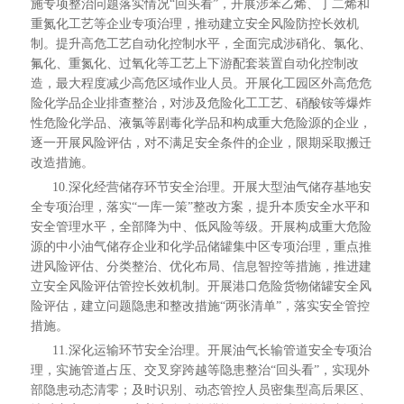
施专项整治问题落实情况“回头看”，开展涉苯乙烯、丁二烯和
重氮化工艺等企业专项治理，推动建立安全风险防控长效机
制。提升高危工艺自动化控制水平，全面完成涉硝化、氯化、
氟化、重氮化、过氧化等工艺上下游配套装置自动化控制改
造，最大程度减少高危区域作业人员。开展化工园区外高危危
险化学品企业排查整治，对涉及危险化工工艺、硝酸铵等爆炸
性危险化学品、液氯等剧毒化学品和构成重大危险源的企业，
逐一开展风险评估，对不满足安全条件的企业，限期采取搬迁
改造措施。
10.深化经营储存环节安全治理。开展大型油气储存基地安
全专项治理，落实“一库一策”整改方案，提升本质安全水平和
安全管理水平，全部降为中、低风险等级。开展构成重大危险
源的中小油气储存企业和化学品储罐集中区专项治理，重点推
进风险评估、分类整治、优化布局、信息智控等措施，推进建
立安全风险评估管控长效机制。开展港口危险货物储罐安全风
险评估，建立问题隐患和整改措施“两张清单”，落实安全管控
措施。
11.深化运输环节安全治理。开展油气长输管道安全专项治
理，实施管道占压、交叉穿跨越等隐患整治“回头看”，实现外
部隐患动态清零；及时识别、动态管控人员密集型高后果区、