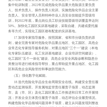
集中轮训制度，2022年完成危险化学品重大危险源主要负责
人、技术负责人、操作负责人轮训。实施危险化学品企业主要
负责人、安全管理人员和特种作业人员安全技能提升晋级培
训，到2022年底，重点岗位员工职业技能晋级培训覆盖率达到
50%。加快化工园区实训基地建设，采取自建、共建或委托服
务等方式，实现化工园区都有配套的实训基地。
17.加强专家指导服务。按照国家、省和市分级负责的原
则，健全完善专家对危险化学品重点地区、化工园区、高危企
业常态化专家指导服务机制，对重点地区“三个一”建设（本地
化专家队伍建设、化工实训基地建设、企业培训空间建设）、
化工园区“五个一体化”建设、高危企业安全风险诊断和隐患分
类整治等进行精准指导帮扶，重点帮助提升重点地区、化工园
区和高危企业风险管控和事故防范能力。
（五）强化数字化赋能。
18.迭代危险化学品全生命周期安全在线。构建安全责任履
责动态监测场景。开发属地监管责任履责子场景，动态监测
市、县（市、区）及化工园区重点工作推进和日常工作开展情
况；开发企业主体责任履责子场景，动态评估企业履责情况。
构建危险化学品领域问题清单子场景，建立从问题发现到整改