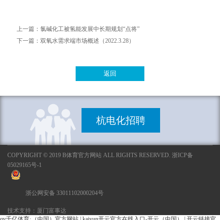
上一篇：
氯碱化工被氢能发展中长期规划“点将”
下一篇：
双氧水需求端市场概述（2022.3.28）
返回
杭电化招聘
COPYRIGHT © 2019 B体育官方网站 ALL RIGHTS RESERVED. 浙ICP备
05029165号-1
浙公网安备 33011102000204号
技术支持：厦门富事达
qy千亿体育·（中国）官方网站
|
kaiyun开云官方在线入口-开云（中国）
|
开云链接官