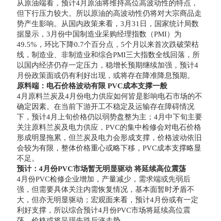
从原油端看，预计4月原油将维持高位高波动性的特点，
但下行压力较大。所以原油的高波动性仍将对大宗商品走
势产生影响。从国内政策来看，3月31日，国家统计局数
据显示，3月份中国制造业采购经理指数（PMI）为
49.5%，环比下降0.7个百分点，5个月以来首次跌破荣枯
线，制造业、非制造业和综合PMI三大指数全线回落，所
以国内经济仍存一定压力，稳增长预期继续加强，预计4
月份政策面或仍有利好出现，或将存在降准降息预期。
原料端：电石价格波动有限 PVC成本支撑一般
4月原料兰炭及4月份电力供应如何皆是影响电石市场的不
确定因素。在当前下游开工不稳定及运输存在障碍情况
下，预计4月上旬价格仍以弱势盘整为主；4月中下旬主要
关注原料兰炭及电力供应，PVC的集中检修会对电石价格
形成明显拖累，但兰炭及电力会形成支撑，价格波动依旧
会较为有限，整体价格重心或略下移，PVC成本支撑略显
不足。
预计：4月份PVC市场暂无明显驱动 将延续高位震荡
4月份PVC检修企业增加，产量减少，需求端或先弱后
强，但需要具体关注内需恢复情况，基本面暂时矛盾不
大，但亦无明显驱动；宏观面来看，预计4月份或有一定
利好支撑，所以综合预计4月份PVC市场将延续高位震
荡，价格或将呈现先跌后涨走势。