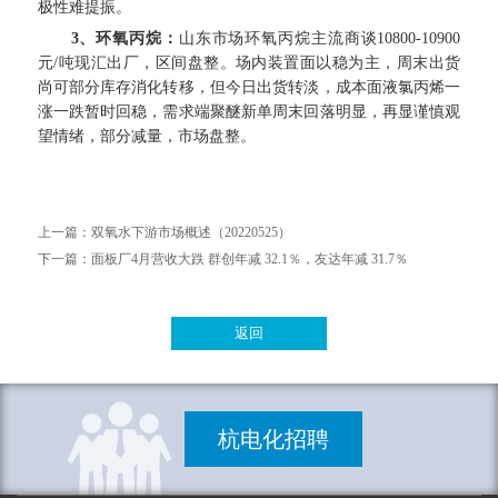
极性难提振。
3、环氧丙烷：
山东市场环氧丙烷主流商谈
10800-10900
元/吨现汇出厂，区间盘整。场内装置面以稳为主，周末出货
尚可部分库存消化转移，但今日出货转淡，成本面液氯丙烯一
涨一跌暂时回稳，需求端聚醚新单周末回落明显，再显谨慎观
望情绪，部分减量，市场盘整。
上一篇：
双氧水下游市场概述（20220525）
下一篇：
面板厂4月营收大跌 群创年减 32.1％，友达年减 31.7％
返回
杭电化招聘